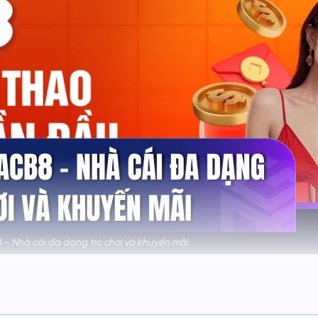
 – Nhà cái đa dạng trò chơi và khuyến mãi
n mạng xã hội và hợp tác với nhiều kênh review để tăng độ n
trụ sở chính hoặc cơ quan quản lý của nhà cái này không được 
ng cá cược.