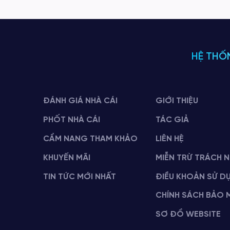
HỆ THỐN
ĐÁNH GIÁ NHÀ CÁI
GIỚI THIỆU
PHỐT NHÀ CÁI
TÁC GIẢ
CẨM NANG THAM KHẢO
LIÊN HỆ
KHUYẾN MÃI
MIỄN TRỪ TRÁCH N
TIN TỨC MỚI NHẤT
ĐIỀU KHOẢN SỬ D
CHÍNH SÁCH BẢO 
SƠ ĐỒ WEBSITE