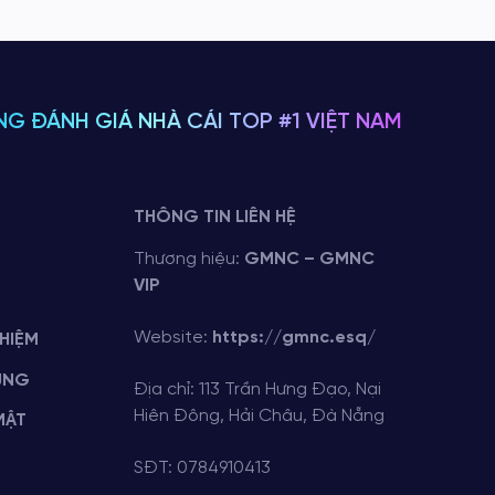
G ĐÁNH GIÁ NHÀ CÁI TOP #1 VIỆT NAM
THÔNG TIN LIÊN HỆ
Thương hiệu:
GMNC – GMNC
VIP
Website:
https://gmnc.esq/
HIỆM
ỤNG
Địa chỉ: 113 Trần Hưng Đạo, Nại
Hiên Đông, Hải Châu, Đà Nẵng
MẬT
SĐT: 0784910413