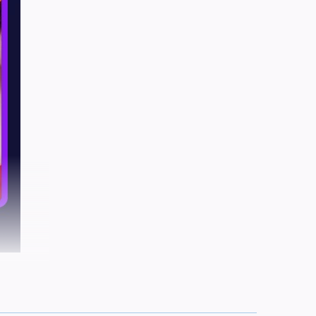
hận diện.
công bố cụ